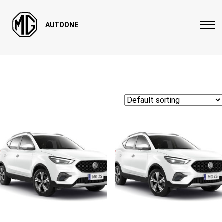
AUTOONE
Home
/ Car Models / MG ZS
MG ZS
Showing all 3 results