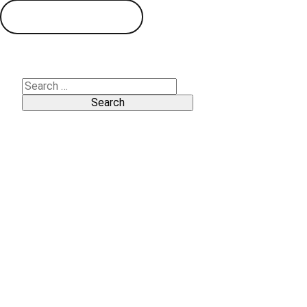
View products
Search
for:
Pages
1million
Accessories HS NEW
Accessories MG EHS
Accessories MG HS
Accessories MG ZS
Accessories MG ZS EV
Accessories MG3
Accessories MG4 EV
Accessories MG5 EV
Accessories ZS MAX