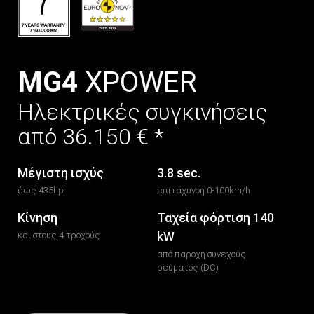
MG4
XPOWER
Ηλεκτρικές συγκινήσεις
από 36.150 € *
Μέγιστη ισχύς
3.8 sec.
έως 435hp
επιτάχυνση 0-100km/h
Κίνηση
Ταχεία φόρτιση 140 
kW
και στους 4 τροχούς
από παροχή συνεχούς
ρεύματος (DC)