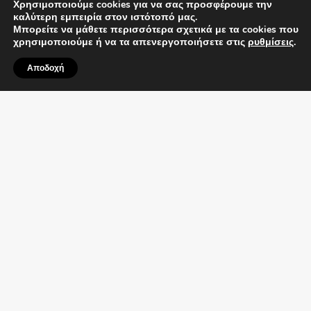
Χρησιμοποιούμε cookies για να σας προσφέρουμε την
καλύτερη εμπειρία στον ιστότοπό μας.
Μπορείτε να μάθετε περισσότερα σχετικά με τα cookies που
χρησιμοποιούμε ή να τα απενεργοποιήσετε στις
ρυθμίσεις
.
Αποδοχή
Μην συμβιβάζεστε με το να είστε καλοί μόνο σε
ένα πράγμα, όταν μπορείτε να είστε εξαιρετικοί
σε πέντε!
Το νέο ηλεκτρικό SUV της MG συνδυάζει
υπερταχεία φόρτιση, ευρυχωρία, έξυπνη
τεχνολογία, κορυφαία οδηγική συμπεριφορά και