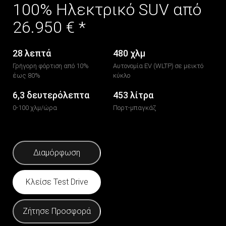
100% Ηλεκτρικό SUV από
26.950 € *
28 λεπτά
480 χλμ
Γρήγορη φόρτιση από 10%
Αυτονομία EV (WLTP) σε μεικτό
έως 80%
κύκλο
6,3 δευτερόλεπτα
453 λίτρα
0-100 χλμ/ώρα
Πορτ-μπαγκάζ
Διαμόρφωση
Κλείσε Test Drive
Ζήτησε Προσφορά