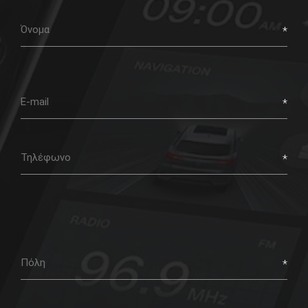
First
name
Email
Phone
City