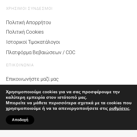
ΧΡΗΣΙΜΟΙ ΣΥΝΔΕΣΜΟΙ
Πολιτική Απορρήτου
Πολιτική Cookies
Ιστορικοί Τιμοκατάλογοι
Πλατφόρμα Βεβαιώσεων / COC
ΕΠΙΚΟΙΝΩΝΙΑ
Επικοινωνήστε μαζί μας
Σχετικά με την MG
Χρησιμοποιούμε cookies για να σας προσφέρουμε την
καλύτερη εμπειρία στον ιστότοπό μας.
Media & MG Life
Μπορείτε να μάθετε περισσότερα σχετικά με τα cookies που
Αίτημα Service
χρησιμοποιούμε ή να τα απενεργοποιήσετε στις
ρυθμίσεις
.
Αποδοχή