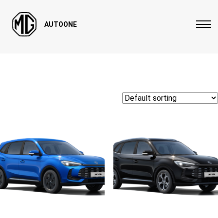
AUTOONE
Home
/ Car Models / MG ZS MAX Βενζίνη
MG ZS MAX Βενζίνη
Showing all 2 results