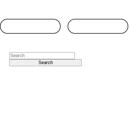
MG ZS MAX Βενζίνη
MG ZS MAX Βενζίνη Exclusive
View products
View products
Search
for:
Pages
1million
Accessories HS NEW
Accessories MG EHS
Accessories MG HS
Accessories MG ZS
Accessories MG ZS EV
Accessories MG3