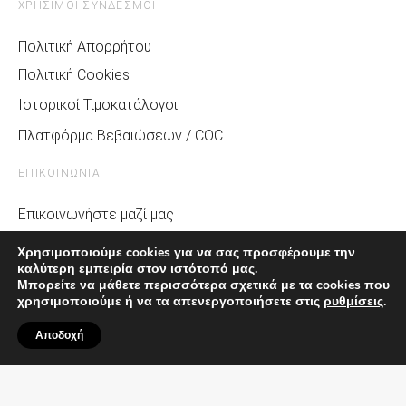
ΧΡΗΣΙΜΟΙ ΣΥΝΔΕΣΜΟΙ
Πολιτική Απορρήτου
Πολιτική Cookies
Ιστορικοί Τιμοκατάλογοι
Πλατφόρμα Βεβαιώσεων / COC
ΕΠΙΚΟΙΝΩΝΙΑ
Επικοινωνήστε μαζί μας
Σχετικά με την MG
Χρησιμοποιούμε cookies για να σας προσφέρουμε την
καλύτερη εμπειρία στον ιστότοπό μας.
Media & MG Life
Μπορείτε να μάθετε περισσότερα σχετικά με τα cookies που
Αίτημα Service
χρησιμοποιούμε ή να τα απενεργοποιήσετε στις
ρυθμίσεις
.
Αποδοχή